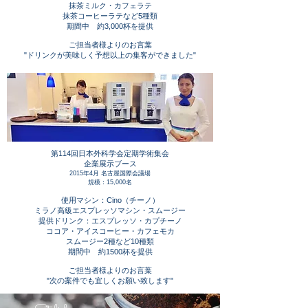
抹茶ミルク・カフェラテ
抹茶コーヒーラテなど5種類
期間中 約3,000杯を提供
ご担当者様よりのお言葉
"ドリンクが美味しく予想以上の集客ができました"
第114回日本外科学会定期学術集会
企業展示ブース
2015年4月 名古屋国際会議場
規模：15,000名
使用マシン：Cino（チーノ）
ミラノ高級エスプレッソマシン・スムージー
提供ドリンク：エスプレッソ・カプチーノ
ココア・アイスコーヒー・カフェモカ
スムージー2種など10種類
期間中 約1500杯を提供
ご担当者様よりのお言葉
"次の案件でも宜しくお願い致します"