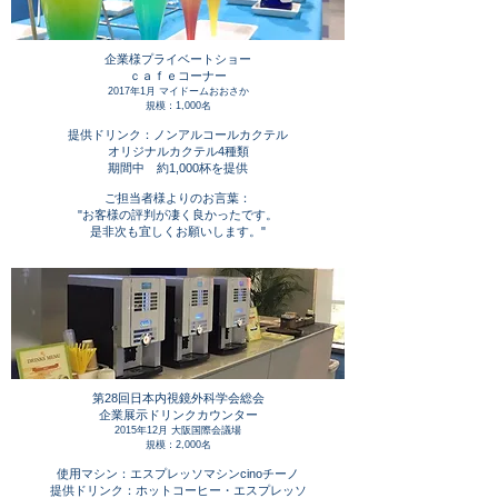
企業様プライベートショー
ｃａｆｅコーナー
2017年1月 マイドームおおさか
規模：1,000名
提供ドリンク：ノンアルコールカクテル
オリジナルカクテル4種類
期間中 約1,000杯を提供
ご担当者様よりのお言葉：
"お客様の評判が凄く良かったです。
是非次も宜しくお願いします。"
第28回日本内視鏡外科学会総会
企業展示ドリンクカウンター
2015年12月 大阪国際会議場
規模：2,000名
使用マシン：エスプレッソマシンcinoチーノ
提供ドリンク：ホットコーヒー・エスプレッソ