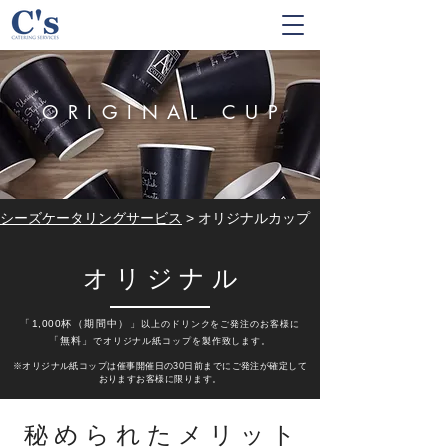
ORIGINAL
CU
P
シーズケータリングサービス
> オリジナルカップ
オリジナ
ル
「
1,000
杯（期間中）」
以上のドリンクをご発注のお客様に
​「無料」
でオリジナル紙コップを製作致します。
※オリジナル紙コップは催事開催日の30日前までにご発注が確定して
おりますお客様に限ります。
秘められたメリッ
ト