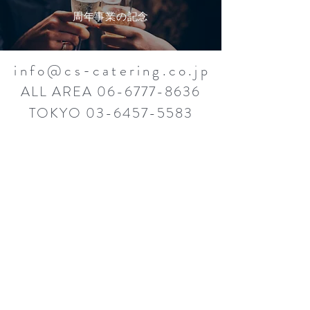
周年事業の記念
info@cs-catering.co.j
p
ALL AREA
06-6777-8636
TOKYO
03-6457-5583
問合せ
全国：
06-6777-8636
関東：
03-6457-5583
東北
：
022-347-3940
​メール
info@cs-catering.co.jp
FOLLOW US
ピックアップ
業務内容