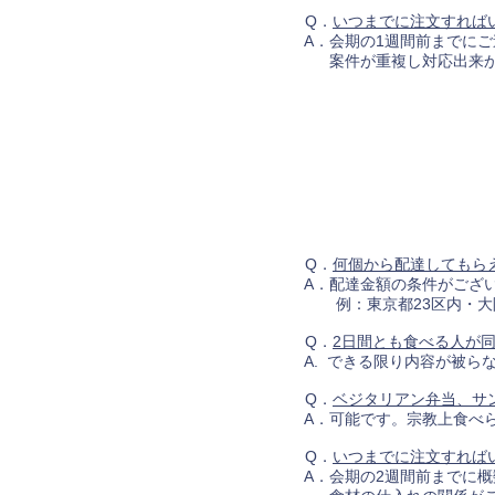
Q．
いつまでに注文すれば
A．会期の1週間前までにご
案件が重複し対応出来かね
Q．
何個から配達してもら
A．配達金額の条件がござい
例：東京都23区内・大阪市
Q．
2日間とも食べる人が
A. できる限り内容が被ら
Q．
ベジタリアン弁当、サ
A．可能です。宗教上食べら
Q．
いつまでに注文すれば
A．会期の2週間前までに概