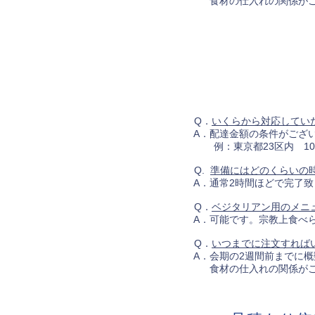
食材の仕入れの関係がござ
Q．
いくらから対応してい
A．配達金額の条件がござい
例：東京都23区内 100,
Q.
準備にはどのくらいの
A．通常2時間ほどで完了致
Q．
ベジタリアン用のメニ
A．可能です。宗教上食べら
Q．
いつまでに注文すれば
A．会期の2週間前までに概
食材の仕入れの関係がござ