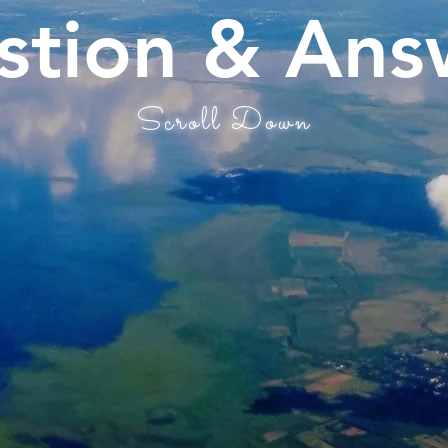
stion & An
Scroll Down