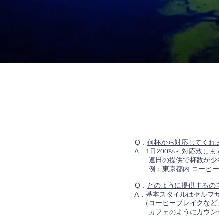
Q．
何杯から対応してくれ
A．1日200杯～対応致しま
連日の提供で杯数が少ない
例：東京都内 コーヒー200
Q．
どのように提供するの
A．基本スタイルはセルフ
（コーヒーブレイクなど、
カフェのようにカウンター