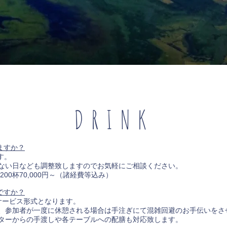
DRINK
ますか？
す。
日なども調整致しますのでお気軽にご相談ください。
杯70,000円～（諸経費等込み）
ですか？
サービス形式となります。
参加者が一度に休憩される場合は手注ぎにて混雑回避のお手伝いをさ
からの手渡しや各テーブルへの配膳も対応致します。