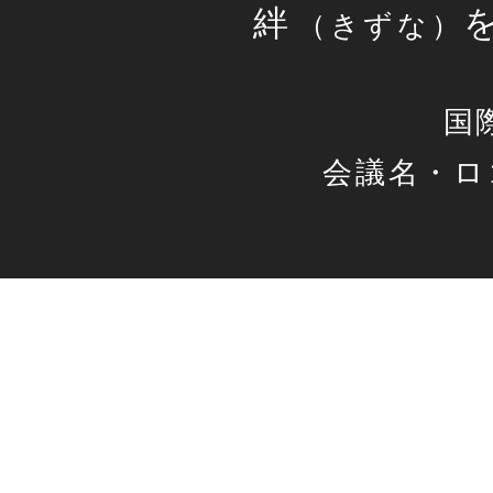
絆
（
きずな）
国
会議名・ロ