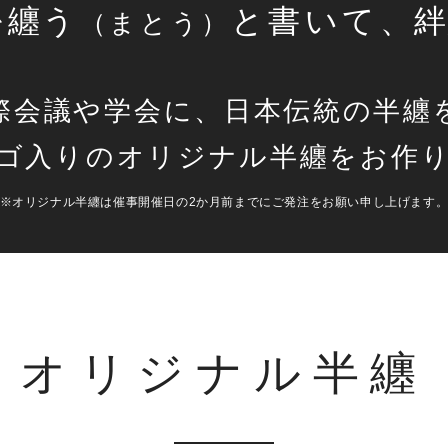
を
纏
う
と書いて
、絆
（まとう）
際会議や学会
に、日本伝
統の半
纏
ゴ入りのオリジナル半
纏をお作
※オリジナル半纏は催事開催日の2か月前までにご発注をお願い申し上げます
オリジナル半纏