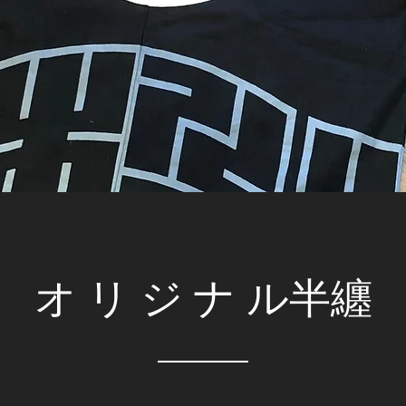
オリジナ
ル半纏