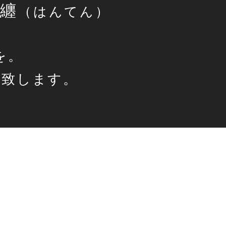
纏
（はんて
ん
）
を。
り致します。
。